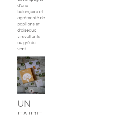
d’une
balançoire et
agrémenté de
papillons et
d’oiseaux
virevoltants
au gré du
vent.
UN
FAIRE-
PART
CHAMPÊTRE