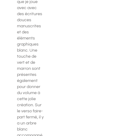
que je joue
avec avec
des écritures
douces
manuscrites
et des
éléments
graphiques
blanc. Une
touche de
vert et de
marron sont
présentes
également
pour donner
du volume à
cette jolie
création. Sur
le verso faire-
part fermé, il y
a un arbre
blanc
accompagné