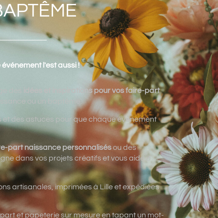
BAPTÊME
 événement l'est aussi !
tage des
idées et inspirations pour vos faire-part
aissance ou un baptême.
ons et des astuces pour que chaque événement
re-part naissance personnalisés
ou des
ne dans vos projets créatifs et vous aide à
ons artisanales, imprimées à Lille et expédiées
-part et papeterie sur mesure en tapant un mot-