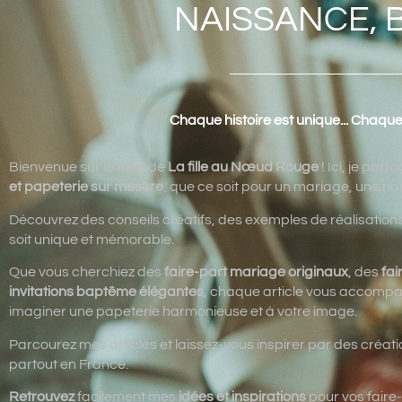
NAISSANCE, 
Chaque histoire est unique... Chaque
Bienvenue sur le blog de
La fille au Nœud Rouge
! Ici, je par
et papeterie sur mesure
, que ce soit pour un mariage, une n
Découvrez des conseils créatifs, des exemples de réalisati
soit unique et mémorable.
Que vous cherchiez des
faire-part mariage originaux
, des
fai
invitations baptême élégantes
, chaque article vous accompag
imaginer une papeterie harmonieuse et à votre image.
Parcourez mes articles et laissez-vous inspirer par des créati
partout en France.
Retrouvez
facilement mes
idées et inspirations
pour vos faire