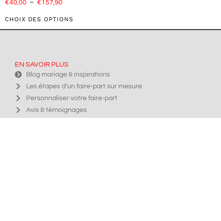
€
40,00
–
€
157,90
CHOIX DES OPTIONS
EN SAVOIR PLUS
Blog mariage & inspirations
Les étapes d’un faire-part sur mesure
Personnaliser votre faire-part
Avis & témoignages
À propos de La fille au Nœud Rouge
INFOS PRATIQUES & CONTACT
Contact & devis faire-part sur mesure
FAQ : Vos questions fréquentes
Conditions Générales de Ventes
Politique de confidentialité
Mentions légales