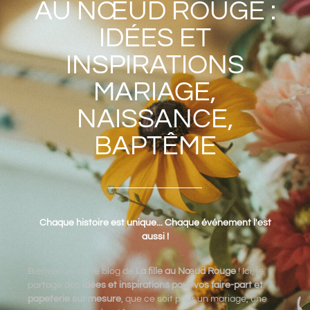
AU NŒUD ROUGE :
IDÉES ET
INSPIRATIONS
MARIAGE,
NAISSANCE,
BAPTÊME
Chaque histoire est unique... Chaque événement l'est
aussi !
Bienvenue sur le blog de
La fille au Nœud Rouge
! Ici, je
partage des
idées et inspirations pour vos faire-part et
papeterie sur mesure
, que ce soit pour un mariage, une