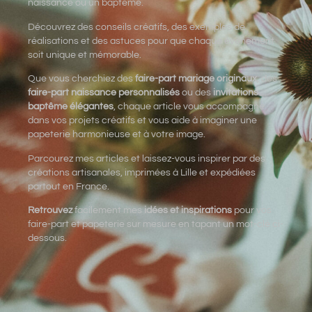
naissance ou un baptême.
Découvrez des conseils créatifs, des exemples de
réalisations et des astuces pour que chaque événement
soit unique et mémorable.
Que vous cherchiez des
faire-part mariage originaux
, des
faire-part naissance personnalisés
ou des
invitations
baptême élégantes
, chaque article vous accompagne
dans vos projets créatifs et vous aide à imaginer une
papeterie harmonieuse et à votre image.
Parcourez mes articles et laissez-vous inspirer par des
créations artisanales, imprimées à Lille et expédiées
partout en France.
Retrouvez
facilement mes
idées et inspirations
pour vos
faire-part et papeterie sur mesure en tapant un mot-clé ci-
dessous.