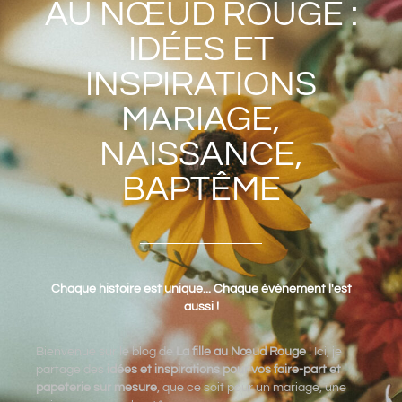
AU NŒUD ROUGE :
IDÉES ET
INSPIRATIONS
MARIAGE,
NAISSANCE,
BAPTÊME
Chaque histoire est unique... Chaque événement l'est
aussi !
Bienvenue sur le blog de
La fille au Nœud Rouge
! Ici, je
partage des
idées et inspirations pour vos faire-part et
papeterie sur mesure
, que ce soit pour un mariage, une