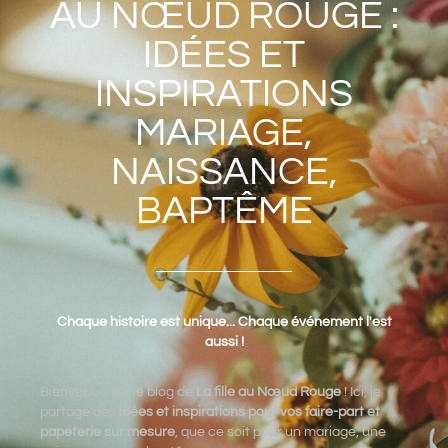
AU NŒUD ROUGE :
IDÉES ET
INSPIRATIONS
MARIAGE,
NAISSANCE,
BAPTÊME
Chaque histoire est unique... Chaque événement l'est
aussi !
Bienvenue sur le blog de
La fille au Nœud Rouge
! Ici, je
partage des
idées et inspirations pour vos faire-part et
papeterie sur mesure
, que ce soit pour un mariage, une