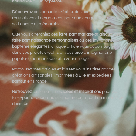
naissance ou un baptême.
Découvrez des conseils créatifs, des exemples de
réalisations et des astuces pour que chaque événement
soit unique et mémorable.
Que vous cherchiez des
faire-part mariage originaux
, des
faire-part naissance personnalisés
ou des
invitations
baptême élégantes
, chaque article vous accompagne
dans vos projets créatifs et vous aide à imaginer une
papeterie harmonieuse et à votre image.
Parcourez mes articles et laissez-vous inspirer par des
créations artisanales, imprimées à Lille et expédiées
partout en France.
Retrouvez
facilement mes
idées et inspirations
pour vos
faire-part et papeterie sur mesure en tapant un mot-clé ci-
dessous.