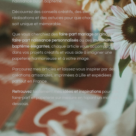
naissance ou un baptême.
Découvrez des conseils créatifs, des exemples de
réalisations et des astuces pour que chaque événement
soit unique et mémorable.
Que vous cherchiez des
faire-part mariage originaux
, des
faire-part naissance personnalisés
ou des
invitations
baptême élégantes
, chaque article vous accompagne
dans vos projets créatifs et vous aide à imaginer une
papeterie harmonieuse et à votre image.
Parcourez mes articles et laissez-vous inspirer par des
créations artisanales, imprimées à Lille et expédiées
partout en France.
Retrouvez
facilement mes
idées et inspirations
pour vos
faire-part et papeterie sur mesure en tapant un mot-clé ci-
dessous.